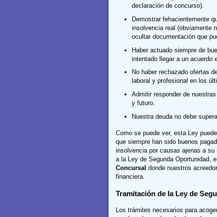
declaración de concurso).
Demostrar fehacientemente qu
insolvencia real (obviamente 
ocultar documentación que pue
Haber actuado siempre de buen
intentado llegar a un acuerdo 
No haber rechazado ofertas de
laboral y profesional en los úl
Admitir responder de nuestras
y futuro.
Nuestra deuda no debe superar
Como se puede ver, esta Ley puede 
que siempre han sido buenos pagado
insolvencia por causas ajenas a su
a la Ley de Segunda Oportunidad, e
Concursal
donde nuestros acreedor
financiera.
Tramitación de la Ley de Seg
Los trámites necesarios para acoge