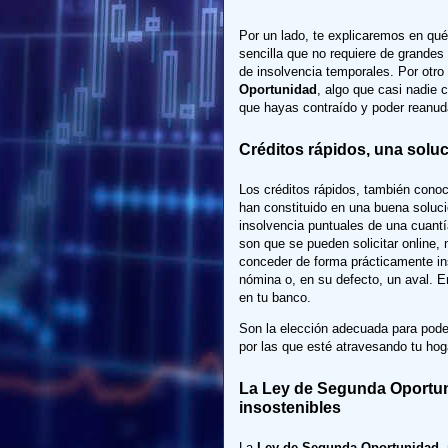
Por un lado, te explicaremos en qu
sencilla que no requiere de grandes
de insolvencia temporales. Por otro
Oportunidad
, algo que casi nadie 
que hayas contraído y poder reanuda
Créditos rápidos, una sol
Los créditos rápidos, también cono
han constituido en una buena solució
insolvencia puntuales de una cuantí
son que se pueden solicitar online,
conceder de forma prácticamente in
nómina o, en su defecto, un aval. 
en tu banco.
Son la elección adecuada para pode
por las que esté atravesando tu hog
La Ley de Segunda Oportuni
insostenibles
La
Ley de Segunda Oportunidad
,