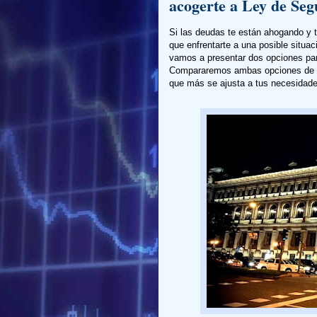
acogerte a Ley de Se
Si las deudas te están ahogando y t
que enfrentarte a una posible situaci
vamos a presentar dos opciones para
Compararemos ambas opciones de m
que más se ajusta a tus necesidade