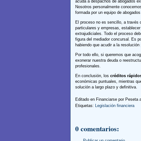
acuda a despachos de abogados exp
Nosotros personalmente conocemos 
formada por un equipo de abogados e
El proceso no es sencillo, a través 
particulares y empresas, establece
extrajudiciales. Todo el proceso deb
figura del mediador concursal. Es po
habiendo que acudir a la resolución 
Por todo ello, si queremos que acog
exonerar nuestra deuda o reestruc
profesionales.
En conclusión, los
créditos rápido
económicas puntuales, mientras qu
solución a largo plazo y definitiva.
Editado en Financiarse por
Peseta
Etiquetas:
Legislación financiera
0 comentarios:
Publicar un comentario