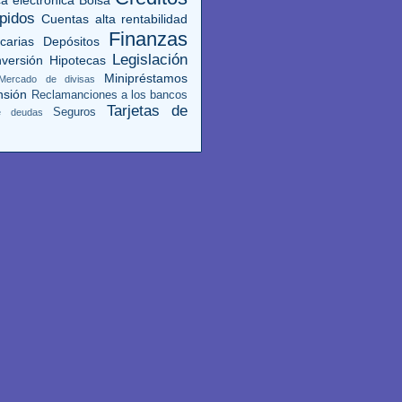
pidos
Cuentas alta rentabilidad
Finanzas
carias
Depósitos
Legislación
versión
Hipotecas
Minipréstamos
Mercado de divisas
nsión
Reclamanciones a los bancos
Tarjetas de
Seguros
de deudas