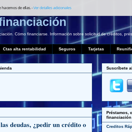
e hacemos de ellas.
-
Ver detalles adicionales
financiación
ciación. Cómo financiarse. Información sobre solicitud de créditos, pr
Ctas alta rentabilidad
Seguros
Tarjetas
Reunifi
mienda
Suscríbete a
Préstamos, c
financiación
las deudas, ¿pedir un crédito o
Creditos Rá