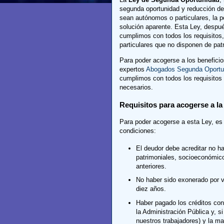
segunda oportunidad y reducción de 
sean autónomos o particulares, la p
solución aparente. Esta Ley, despu
cumplimos con todos los requisitos
particulares que no disponen de pat
Para poder acogerse a los beneficio
expertos
Abogados Segunda Oportu
cumplimos con todos los requisitos n
necesarios.
Requisitos para acogerse a l
Para poder acogerse a esta Ley, es
condiciones:
El deudor debe acreditar no h
patrimoniales, socioeconómico
anteriores.
No haber sido exonerado por ví
diez años.
Haber pagado los créditos cont
la Administración Pública y,
nuestros trabajadores) y la m