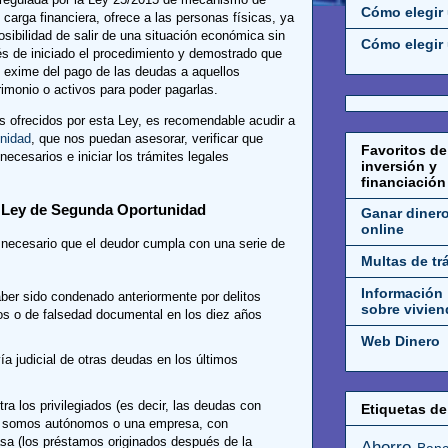
Cómo elegir
carga financiera, ofrece a las personas físicas, ya
osibilidad de salir de una situación económica sin
Cómo elegir 
és de iniciado el procedimiento y demostrado que
, exime del pago de las deudas a aquellos
rimonio o activos para poder pagarlas.
s ofrecidos por esta Ley, es recomendable acudir a
nidad
, que nos puedan asesorar, verificar que
Favoritos de
ecesarios e iniciar los trámites legales
inversión y
financiación
a Ley de Segunda Oportunidad
Ganar diner
online
 necesario que el deudor cumpla con una serie de
Multas de tr
Información
aber sido condenado anteriormente por delitos
sobre vivien
s o de falsedad documental en los diez años
Web Dinero
a judicial de otras deudas en los últimos
ra los privilegiados (es decir, las deudas con
Etiquetas de 
 si somos autónomos o una empresa, con
asa (los préstamos originados después de la
Ahorro
Banc