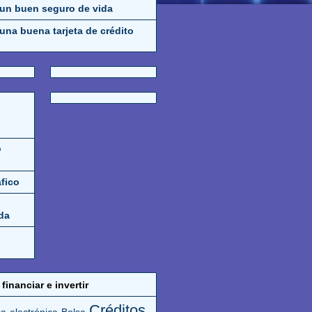
 un buen seguro de vida
una buena tarjeta de crédito
o
áfico
da
financiar e invertir
Créditos
a electrónica
Bolsa