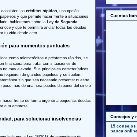
é consisten los
créditos rápidos
, una opción
Cuentas ban
 papeleos y que permite hacer frente a situaciones
 lado, hablaremos sobre la
Ley de Segunda
conoce y que te permitirá anular todas las deudas
r tu vida desde cero.
ución para momentos puntuales
cidos como microcréditos o préstamos rápidos, se
n financiera para tratar con situaciones de
a no muy elevada. Sus principales características
 no requieren de grandes papeleos y se suelen
stantánea sin que sea necesario presentar nuestra
En poco más de una hora puedes disponer del dinero
r hacer frente de forma urgente a pequeñas deudas
ar o tu empresa.
Consejos y 
dad, para solucionar insolvencias
15 consejos 
banca onlin
 regulada por la Ley 25/2015 de mecanismo de