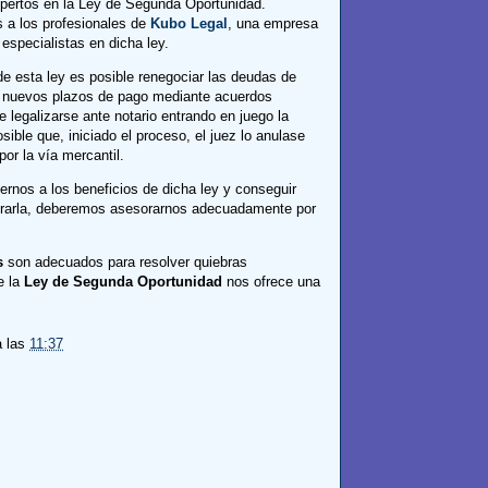
ertos en la Ley de Segunda Oportunidad.
a los profesionales de
Kubo Legal
, una empresa
specialistas en dicha ley.
de esta ley es posible renegociar las deudas de
r nuevos plazos de pago mediante acuerdos
e legalizarse ante notario entrando en juego la
sible que, iniciado el proceso, el juez lo anulase
por la vía mercantil.
ernos a los beneficios de dicha ley y conseguir
turarla, deberemos asesorarnos adecuadamente por
s
son adecuados para resolver quiebras
e la
Ley de Segunda Oportunidad
nos ofrece una
a las
11:37