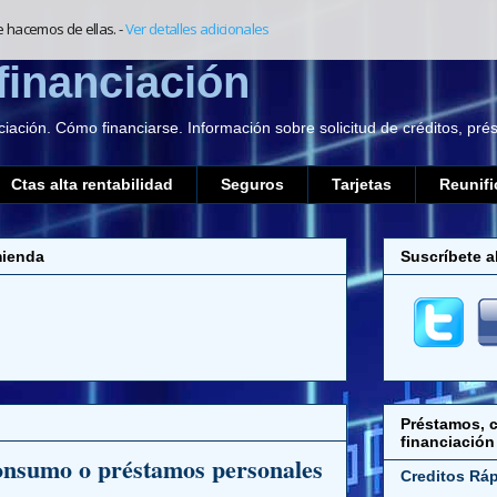
e hacemos de ellas.
-
Ver detalles adicionales
financiación
ciación. Cómo financiarse. Información sobre solicitud de créditos, pr
Ctas alta rentabilidad
Seguros
Tarjetas
Reunifi
mienda
Suscríbete a
Préstamos, c
financiación
consumo o préstamos personales
Creditos Rá