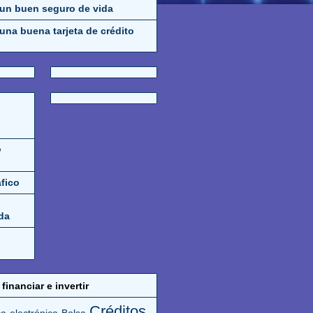
 un buen seguro de vida
una buena tarjeta de crédito
o
áfico
da
financiar e invertir
Créditos
a electrónica
Bolsa