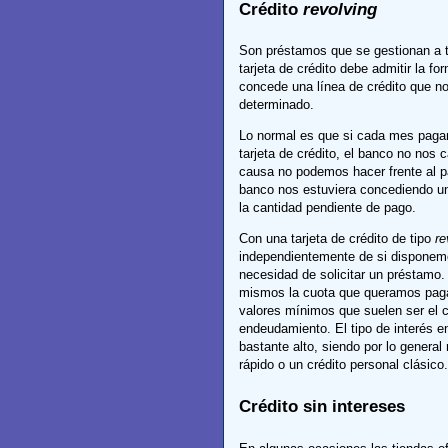
Crédito
revolving
Son préstamos que se gestionan a tr
tarjeta de crédito debe admitir la 
concede una línea de crédito que no
determinado.
Lo normal es que si cada mes pagam
tarjeta de crédito, el banco no nos c
causa no podemos hacer frente al p
banco nos estuviera concediendo un
la cantidad pendiente de pago.
Con una tarjeta de crédito de tipo
re
independientemente de si disponemo
necesidad de solicitar un préstamo
mismos la cuota que queramos paga
valores mínimos que suelen ser el c
endeudamiento. El tipo de interés en
bastante alto, siendo por lo genera
rápido o un crédito personal clásico.
Crédito sin intereses