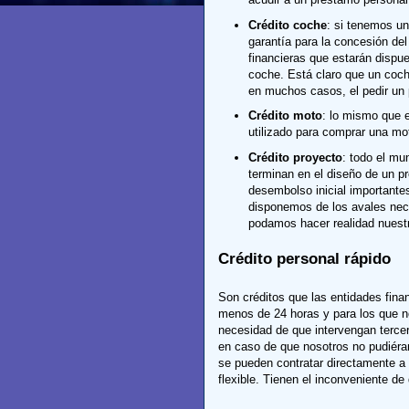
Crédito coche
: si tenemos u
garantía para la concesión de
financieras que estarán dispu
coche. Está claro que un coch
en muchos casos, el pedir un
Crédito moto
: lo mismo que e
utilizado para comprar una mo
Crédito proyecto
: todo el mu
terminan en el diseño de un p
desembolso inicial importantes
disponemos de los avales nec
podamos hacer realidad nuestr
Crédito personal rápido
Son créditos que las entidades fin
menos de 24 horas y para los que no 
necesidad de que intervengan terce
en caso de que nosotros no pudiéra
se pueden contratar directamente a 
flexible. Tienen el inconveniente de 