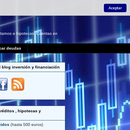
Aceptar
éstamos e hipotecas. Cuentas en
car deudas
l blog inversión y financiación
réditos , hipotecas y
pidos
(hasta 500 euros)