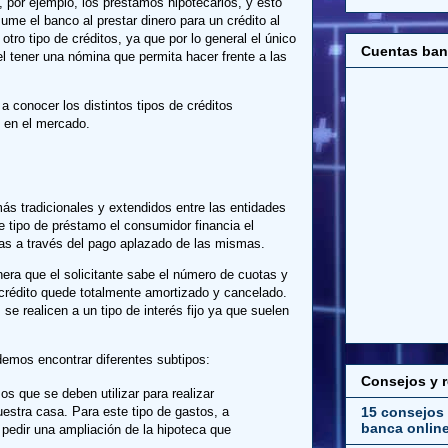
, por ejemplo, los préstamos hipotecarios, y esto
ume el banco al prestar dinero para un crédito al
o tipo de créditos, ya que por lo general el único
Cuentas ban
el tener una nómina que permita hacer frente a las
a conocer los distintos tipos de créditos
 en el mercado.
ás tradicionales y extendidos entre las entidades
e tipo de préstamo el consumidor financia el
as a través del pago aplazado de las mismas.
nera que el solicitante sabe el número de cuotas y
 crédito quede totalmente amortizado y cancelado.
e realicen a un tipo de interés fijo ya que suelen
 demos encontrar diferentes subtipos:
Consejos y 
os que se deben utilizar para realizar
uestra casa. Para este tipo de gastos, a
15 consejos 
banca onlin
edir una ampliación de la hipoteca que
.