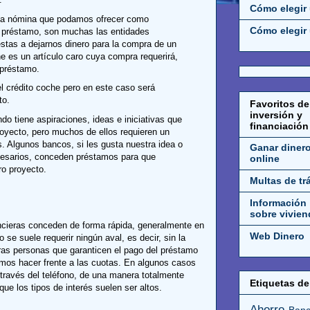
Cómo elegir
na nómina que podamos ofrecer como
Cómo elegir 
l préstamo, son muchas las entidades
estas a dejarnos dinero para la compra de un
e es un artículo caro cuya compra requerirá,
 préstamo.
l crédito coche pero en este caso será
to.
Favoritos de
inversión y
ndo tiene aspiraciones, ideas e iniciativas que
financiación
royecto, pero muchos de ellos requieren un
. Algunos bancos, si les gusta nuestra idea o
Ganar diner
esarios, conceden préstamos para que
online
o proyecto.
Multas de tr
Información
sobre vivien
ancieras conceden de forma rápida, generalmente en
Web Dinero
se suele requerir ningún aval, es decir, sin la
ras personas que garanticen el pago del préstamo
mos hacer frente a las cuotas. En algunos casos
través del teléfono, de una manera totalmente
Etiquetas de 
que los tipos de interés suelen ser altos.
Ahorro
Banc