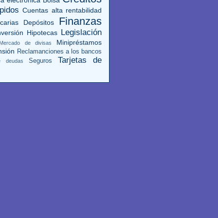
pidos
Cuentas alta rentabilidad
Finanzas
carias
Depósitos
Legislación
versión
Hipotecas
Minipréstamos
Mercado de divisas
nsión
Reclamanciones a los bancos
Tarjetas de
Seguros
de deudas