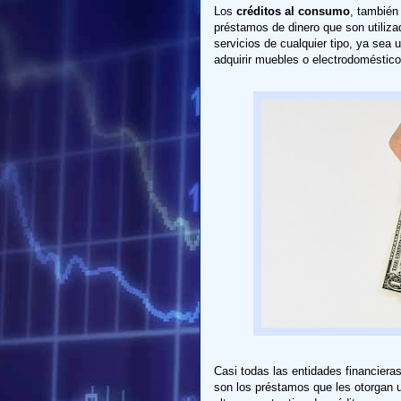
Los
créditos al consumo
, tambié
préstamos de dinero que son utilizad
servicios de cualquier tipo, ya sea 
adquirir muebles o electrodoméstico
Casi todas las entidades financieras
son los préstamos que les otorgan u