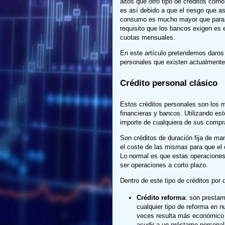
altos que otro tipo de créditos como
es así debido a que el riesgo que as
consumo es mucho mayor que para otr
requisito que los bancos exigen es 
cuotas mensuales.
En este artículo pretendemos daros 
personales que existen actualmente
Crédito personal clásico
Estos créditos personales son los m
financieras y bancos. Utilizando est
importe de cualquiera de sus compr
Son créditos de duración fija de ma
el coste de las mismas para que el
Lo normal es que estas operaciones s
ser operaciones a corto plazo.
Dentro de este tipo de créditos por
Crédito reforma
: son prestam
cualquier tipo de reforma en n
veces resulta más económico p
acudir a un préstamo personal