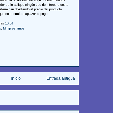
recen la posibilidad de adquirir determinados
dor se le aplique ningún tipo de interés o coste
eterminan dividiendo el precio del producto
ue nos permiten aplazar el pago.
 las
10:54
s
,
Minipréstamos
Inicio
Entrada antigua