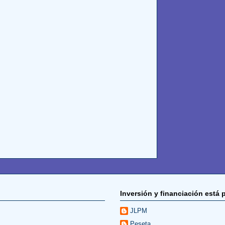
Inversión y financiación está 
JLPM
Peseta