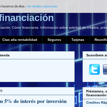
e hacemos de ellas.
-
Ver detalles adicionales
financiación
ciación. Cómo financiarse. Información sobre solicitud de créditos, pr
Ctas alta rentabilidad
Seguros
Tarjetas
Reunifi
mienda
Suscríbete a
09
Préstamos, c
financiación
un 5% de interés por inversión
Creditos Rá