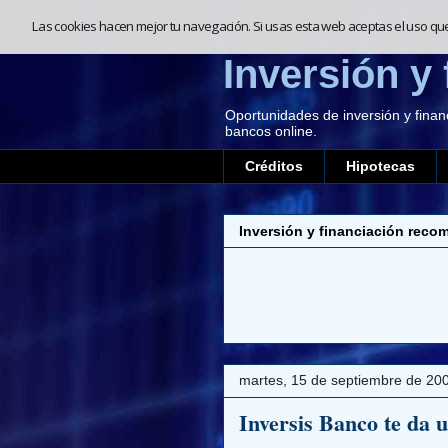
Las cookies hacen mejor tu navegación. Si usas esta web aceptas el uso qu
Inversión y 
Oportunidades de inversión y finan
bancos online.
Créditos
Hipotecas
Inversión y financiación reco
martes, 15 de septiembre de 20
Inversis Banco te da 