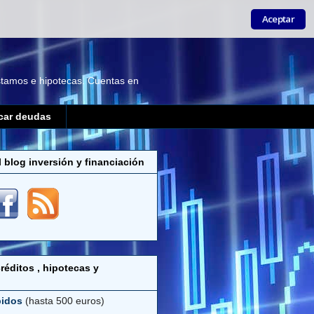
Aceptar
éstamos e hipotecas. Cuentas en
car deudas
l blog inversión y financiación
réditos , hipotecas y
pidos
(hasta 500 euros)