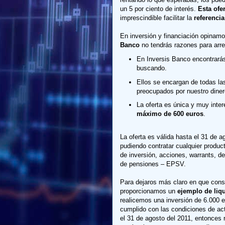
un 5 por ciento de interés.
Esta ofe
imprescindible facilitar la
referenci
En inversión y financiación opinamo
Banco
no tendrás razones para arre
En Inversis Banco encontrarás
buscando.
Ellos se encargan de todas la
preocupados por nuestro diner
La oferta es única y muy inte
máximo de 600 euros
.
La oferta es válida hasta el 31 de 
pudiendo contratar cualquier produc
de inversión, acciones, warrants, de
de pensiones – EPSV.
Para dejaros más claro en que consi
proporcionamos un
ejemplo de liq
realicemos una inversión de 6.000 
cumplido con las condiciones de ac
el 31 de agosto del 2011, entonces 