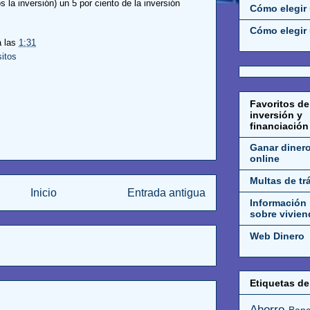
la inversión) un 5 por ciento de la inversión
Cómo elegir
Cómo elegir 
a las
1:31
itos
Favoritos de
inversión y
financiación
Ganar diner
online
Multas de tr
Inicio
Entrada antigua
Información
sobre vivien
Web Dinero
Etiquetas de 
Ahorro
Banc