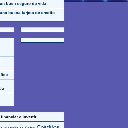
 un buen seguro de vida
una buena tarjeta de crédito
o
áfico
da
financiar e invertir
Créditos
a electrónica
Bolsa