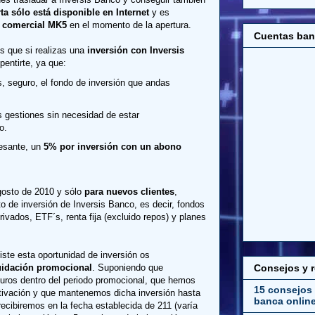
rta sólo está disponible en Internet
y es
a comercial MK5
en el momento de la apertura.
Cuentas ban
s que si realizas una
inversión con Inversis
pentirte, ya que:
, seguro, el fondo de inversión que andas
s gestiones sin necesidad de estar
o.
resante, un
5% por inversión con un abono
agosto de 2010 y sólo
para nuevos clientes
,
to de inversión de Inversis Banco, es decir, fondos
rivados, ETF´s, renta fija (excluido repos) y planes
ste esta oportunidad de inversión os
Consejos y 
uidación promocional
. Suponiendo que
euros dentro del periodo promocional, que hemos
15 consejos 
tivación y que mantenemos dicha inversión hasta
banca onlin
recibiremos en la fecha establecida de 211 (varía