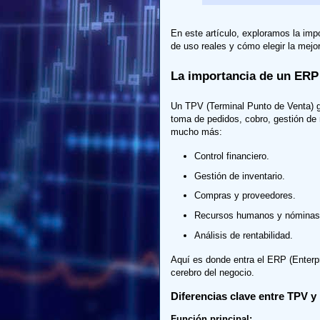
En este artículo, exploramos la imp
de uso reales y cómo elegir la mejor
La importancia de un ERP 
Un TPV (Terminal Punto de Venta) g
toma de pedidos, cobro, gestión de 
mucho más:
Control financiero.
Gestión de inventario.
Compras y proveedores.
Recursos humanos y nóminas
Análisis de rentabilidad.
Aquí es donde entra el ERP (Enterp
cerebro del negocio.
Diferencias clave entre TPV 
Función principal: