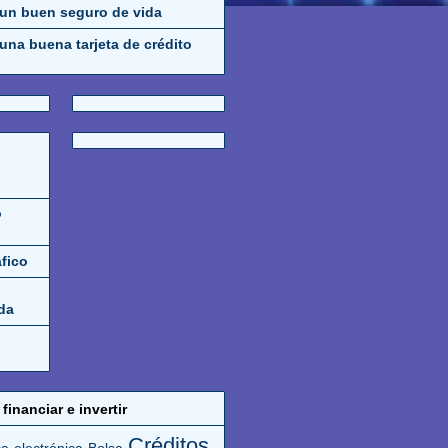
 un buen seguro de vida
una buena tarjeta de crédito
o
áfico
da
financiar e invertir
Créditos
a electrónica
Bolsa