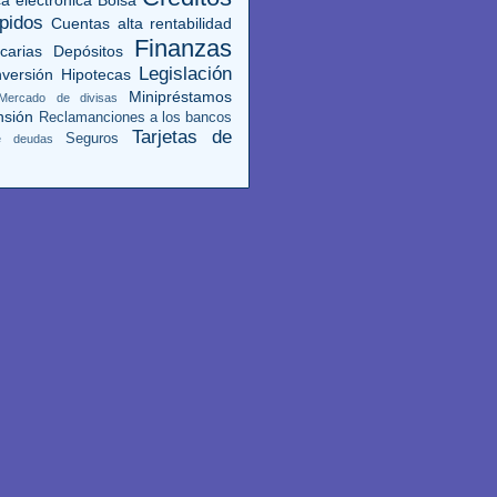
pidos
Cuentas alta rentabilidad
Finanzas
carias
Depósitos
Legislación
versión
Hipotecas
Minipréstamos
Mercado de divisas
nsión
Reclamanciones a los bancos
Tarjetas de
Seguros
de deudas