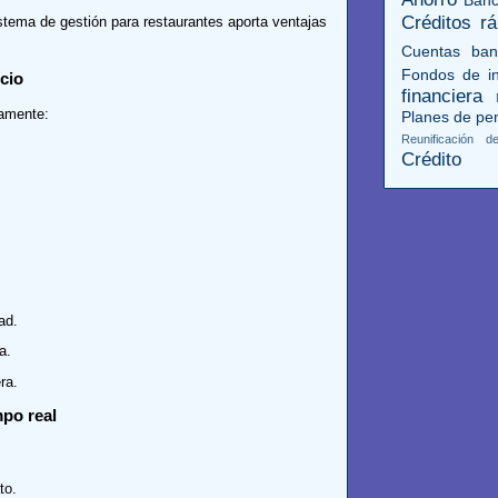
Créditos rá
stema de gestión para restaurantes aporta ventajas
Cuentas ban
Fondos de in
ocio
financiera
camente:
Planes de pe
Reunificación 
Crédito
ad.
a.
ra.
mpo real
to.