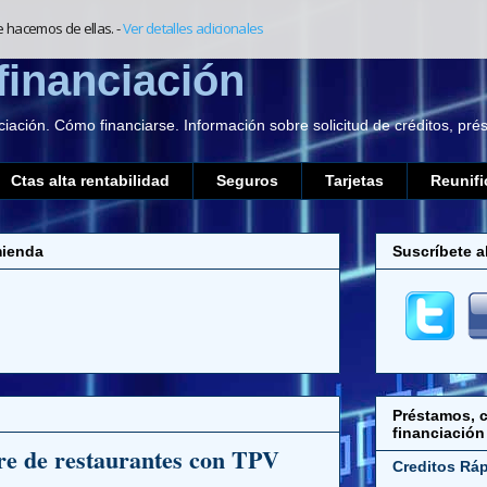
e hacemos de ellas.
-
Ver detalles adicionales
financiación
ciación. Cómo financiarse. Información sobre solicitud de créditos, pr
Ctas alta rentabilidad
Seguros
Tarjetas
Reunifi
mienda
Suscríbete a
Préstamos, c
financiación
re de restaurantes con TPV
Creditos Rá