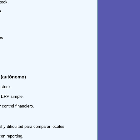
tock.
s.
es.
e (autónomo)
 stock.
n ERP simple.
control financiero.
al y dificultad para comparar locales.
on reporting.