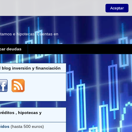
Aceptar
éstamos e hipotecas. Cuentas en
car deudas
l blog inversión y financiación
réditos , hipotecas y
pidos
(hasta 500 euros)