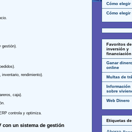
Cómo elegir
Cómo elegir 
cio.
Favoritos de
 gestión).
inversión y
financiación
Ganar diner
pedidos).
online
 inventario, rendimiento).
Multas de tr
Información
sobre vivien
reros, caja).
Web Dinero
ón.
ERP controla y optimiza.
Etiquetas de 
V con un sistema de gestión
Ahorro
Banc