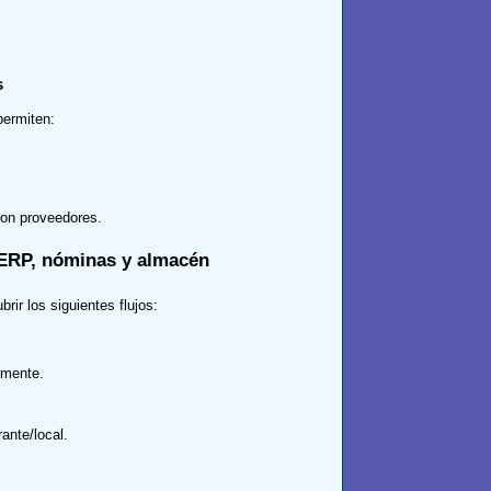
s
permiten:
con proveedores.
 ERP, nóminas y almacén
rir los siguientes flujos:
amente.
ante/local.