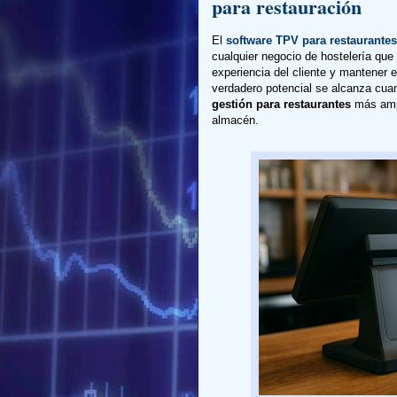
para restauración
El
software TPV para restaurantes
cualquier negocio de hostelería que 
experiencia del cliente y mantener e
verdadero potencial se alcanza cua
gestión para restaurantes
más ampl
almacén.